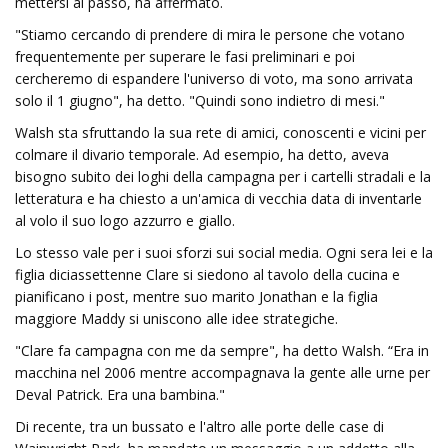
mettersi al passo, ha affermato.
"Stiamo cercando di prendere di mira le persone che votano
frequentemente per superare le fasi preliminari e poi
cercheremo di espandere l'universo di voto, ma sono arrivata
solo il 1 giugno", ha detto. "Quindi sono indietro di mesi."
Walsh sta sfruttando la sua rete di amici, conoscenti e vicini per
colmare il divario temporale. Ad esempio, ha detto, aveva
bisogno subito dei loghi della campagna per i cartelli stradali e la
letteratura e ha chiesto a un'amica di vecchia data di inventarle
al volo il suo logo azzurro e giallo.
Lo stesso vale per i suoi sforzi sui social media. Ogni sera lei e la
figlia diciassettenne Clare si siedono al tavolo della cucina e
pianificano i post, mentre suo marito Jonathan e la figlia
maggiore Maddy si uniscono alle idee strategiche.
"Clare fa campagna con me da sempre", ha detto Walsh. “Era in
macchina nel 2006 mentre accompagnava la gente alle urne per
Deval Patrick. Era una bambina."
Di recente, tra un bussato e l'altro alle porte delle case di