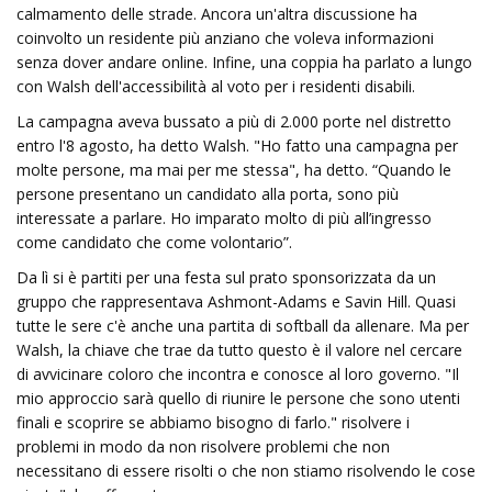
calmamento delle strade. Ancora un'altra discussione ha
coinvolto un residente più anziano che voleva informazioni
senza dover andare online. Infine, una coppia ha parlato a lungo
con Walsh dell'accessibilità al voto per i residenti disabili.
La campagna aveva bussato a più di 2.000 porte nel distretto
entro l'8 agosto, ha detto Walsh. "Ho fatto una campagna per
molte persone, ma mai per me stessa", ha detto. “Quando le
persone presentano un candidato alla porta, sono più
interessate a parlare. Ho imparato molto di più all’ingresso
come candidato che come volontario”.
Da lì si è partiti per una festa sul prato sponsorizzata da un
gruppo che rappresentava Ashmont-Adams e Savin Hill. Quasi
tutte le sere c'è anche una partita di softball da allenare. Ma per
Walsh, la chiave che trae da tutto questo è il valore nel cercare
di avvicinare coloro che incontra e conosce al loro governo. "Il
mio approccio sarà quello di riunire le persone che sono utenti
finali e scoprire se abbiamo bisogno di farlo." risolvere i
problemi in modo da non risolvere problemi che non
necessitano di essere risolti o che non stiamo risolvendo le cose