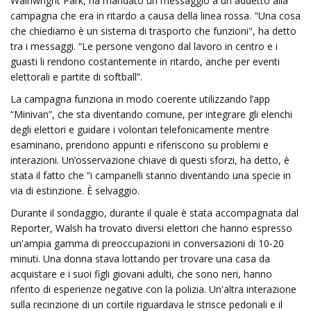
Wainwright Park, ha mandato un messaggio a un addetto alla
campagna che era in ritardo a causa della linea rossa. "Una cosa
che chiediamo è un sistema di trasporto che funzioni", ha detto
tra i messaggi. “Le persone vengono dal lavoro in centro e i
guasti li rendono costantemente in ritardo, anche per eventi
elettorali e partite di softball”.
La campagna funziona in modo coerente utilizzando l’app
“Minivan”, che sta diventando comune, per integrare gli elenchi
degli elettori e guidare i volontari telefonicamente mentre
esaminano, prendono appunti e riferiscono su problemi e
interazioni. Un’osservazione chiave di questi sforzi, ha detto, è
stata il fatto che “i campanelli stanno diventando una specie in
via di estinzione. È selvaggio.
Durante il sondaggio, durante il quale è stata accompagnata dal
Reporter, Walsh ha trovato diversi elettori che hanno espresso
un'ampia gamma di preoccupazioni in conversazioni di 10-20
minuti. Una donna stava lottando per trovare una casa da
acquistare e i suoi figli giovani adulti, che sono neri, hanno
riferito di esperienze negative con la polizia. Un'altra interazione
sulla recinzione di un cortile riguardava le strisce pedonali e il